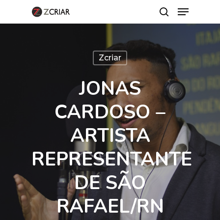
Zcriar
Hit enter to search or ESC to close
JONAS
CARDOSO –
ARTISTA
REPRESENTANTE
DE SÃO
RAFAEL/RN