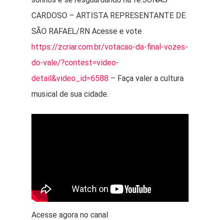
Contato
CARDOSO – ARTISTA REPRESENTANTE DE
SÃO RAFAEL/RN Acesse e vote
https://zcriar.com.br/votacao-da-final-vozes-
do-vale/?contest=video-
detail&video_id=6588
– Faça valer a cultura
musical de sua cidade.
Acesse agora no canal